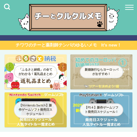
チワワのチーと薬剤師テンパのゆるいメモ It's new！
「ふるさと納税」の全て
新婚旅行ならヨーロッパ
がわかる！返礼品まとめ
がおすすめ！
【Nintendo Switch】新
【PS４】新作ゲームソフ
作ゲームソフト発売日ス
ト発売日スケジュール！
ケジュール！