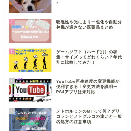
♪
2
吸湿性や光により一包化や自動分
包機が適さない医薬品まとめ
3
ゲームソフト（ハード別）の容
量・サイズってどれくらい？年代
別に比較してみた！
4
YouTube再生速度の変更機能が
便利すぎる！変更方法を説明ー
PS4アプリは未対応
5
メトホルミンのMTって何？グリ
コランとメトグルコの違いと一般
名処方の注意事項