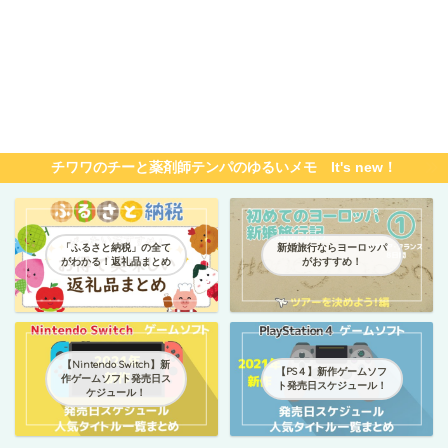
チワワのチーと薬剤師テンパのゆるいメモ It's new！
「ふるさと納税」の全て
新婚旅行ならヨーロッパ
がわかる！返礼品まとめ
がおすすめ！
【Nintendo Switch】新
【PS４】新作ゲームソフ
作ゲームソフト発売日ス
ト発売日スケジュール！
ケジュール！