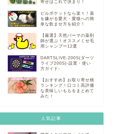
寄せはこれで決まり！
ピルポケットなら楽々！薬
を嫌がる愛犬・愛猫への簡
単な飲ませ方を紹介！
【厳選】天然パーマの薬剤
師が選ぶ！オススメくせ毛
用シャンプー12選
DARTSLIVE-200S(ダーツ
ライブ200S)-設置・使い
方ガイド-
【おすすめ】お取り寄せ桃
ランキング！口コミ高評価
な美味しいももをまとめて
みた！
人気記事