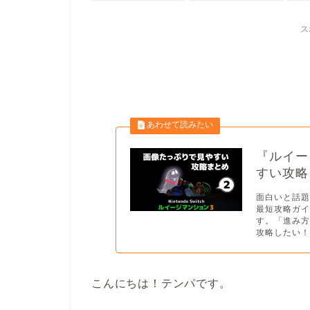
ス
『ルイー
すい攻略
面白いと話
最短攻略ガ
す。「進み
攻略したい！
こんにちは！テンパです。