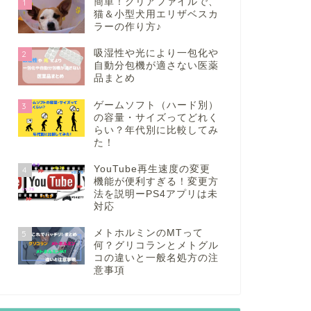
簡単！クリアファイルで、
1
猫＆小型犬用エリザベスカ
ラーの作り方♪
吸湿性や光により一包化や
2
自動分包機が適さない医薬
品まとめ
ゲームソフト（ハード別）
3
の容量・サイズってどれく
らい？年代別に比較してみ
た！
YouTube再生速度の変更
4
機能が便利すぎる！変更方
法を説明ーPS4アプリは未
対応
メトホルミンのMTって
5
何？グリコランとメトグル
コの違いと一般名処方の注
意事項