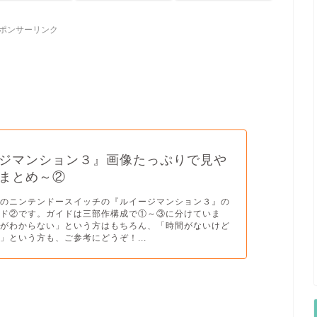
ポンサーリンク
ジマンション３』画像たっぷりで見や
まとめ～②
題のニンテンドースイッチの『ルイージマンション３』の
イド②です。ガイドは三部作構成で①～③に分けていま
方がわからない」という方はもちろん、「時間がないけど
」という方も、ご参考にどうぞ！...