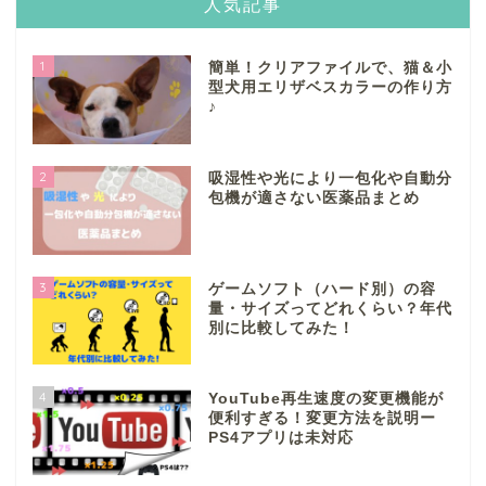
人気記事
1
簡単！クリアファイルで、猫＆小
型犬用エリザベスカラーの作り方
♪
2
吸湿性や光により一包化や自動分
包機が適さない医薬品まとめ
3
ゲームソフト（ハード別）の容
量・サイズってどれくらい？年代
別に比較してみた！
4
YouTube再生速度の変更機能が
便利すぎる！変更方法を説明ー
PS4アプリは未対応