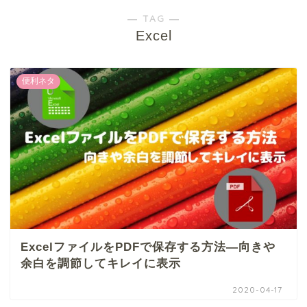
― TAG ―
Excel
便利ネタ
ExcelファイルをPDFで保存する方法―向きや
余白を調節してキレイに表示
2020-04-17