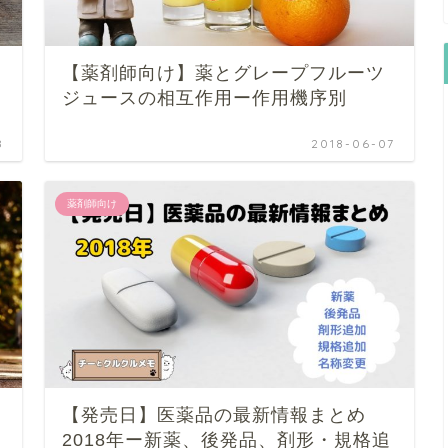
【薬剤師向け】薬とグレープフルーツ
ジュースの相互作用ー作用機序別
8
2018-06-07
薬剤師向け
【発売日】医薬品の最新情報まとめ
2018年ー新薬、後発品、剤形・規格追