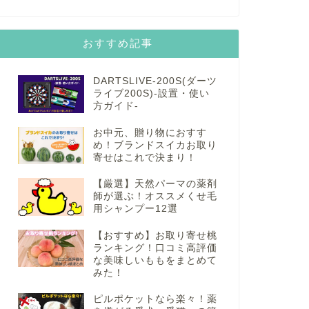
おすすめ記事
DARTSLIVE-200S(ダーツ
ライブ200S)-設置・使い
方ガイド-
お中元、贈り物におすす
め！ブランドスイカお取り
寄せはこれで決まり！
【厳選】天然パーマの薬剤
師が選ぶ！オススメくせ毛
用シャンプー12選
【おすすめ】お取り寄せ桃
ランキング！口コミ高評価
な美味しいももをまとめて
みた！
ピルポケットなら楽々！薬