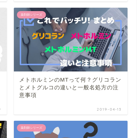
薬剤師シリーズ
メトホルミンのMTって何？グリコラン
とメトグルコの違いと一般名処方の注
意事項
9
2019-04-13
薬剤師シリーズ