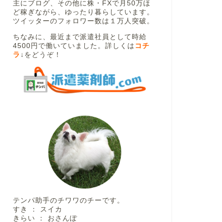
主にブログ、その他に株・FXで月50万ほ
ど稼ぎながら、ゆったり暮らしています。
ツイッターのフォロワー数は１万人突破。
ちなみに、最近まで派遣社員として時給
4500円で働いていました。詳しくは
コチ
ラ
↓
をどうぞ！
テンパ助手のチワワのチーです。
すき ： スイカ
きらい ： おさんぽ