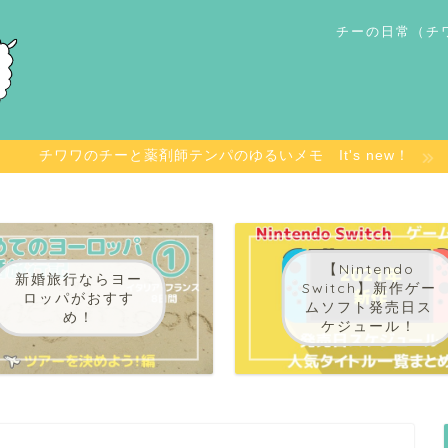
チーの日常（チ
チワワのチーと薬剤師テンパのゆるいメモ It's new！
【Nintendo
新婚旅行ならヨー
Switch】新作ゲー
ロッパがおすす
ムソフト発売日ス
め！
ケジュール！