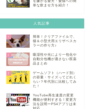
を嫌がる愛犬・愛猫への簡
単な飲ませ方を紹介！
人気記事
簡単！クリアファイルで、
1
猫＆小型犬用エリザベスカ
ラーの作り方♪
吸湿性や光により一包化や
2
自動分包機が適さない医薬
品まとめ
ゲームソフト（ハード別）
3
の容量・サイズってどれく
らい？年代別に比較してみ
た！
YouTube再生速度の変更
4
機能が便利すぎる！変更方
法を説明ーPS4アプリは未
対応