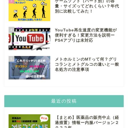
3
ゲームソフト（ハード別）の容
量・サイズってどれくらい？年代
別に比較してみた！
4
YouTube再生速度の変更機能が
便利すぎる！変更方法を説明ー
PS4アプリは未対応
5
メトホルミンのMTって何？グリ
コランとメトグルコの違いと一般
名処方の注意事項
最近の投稿
【まとめ】医薬品の販売中止（経
過措置）情報ー内服バージョン２
０２２年