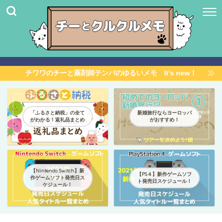
チワワのチーと薬剤師テンパのゆるいメモ It's new！
「ふるさと納税」の全て
新婚旅行ならヨーロッパ
がわかる！返礼品まとめ
がおすすめ！
【Nintendo Switch】新
【PS４】新作ゲームソフ
作ゲームソフト発売日ス
ト発売日スケジュール！
ケジュール！