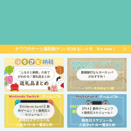
チワワのチーと薬剤師テンパのゆるいメモ It's new！
「ふるさと納税」の全て
新婚旅行ならヨーロッパ
がわかる！返礼品まとめ
がおすすめ！
【Nintendo Switch】新
【PS４】新作ゲームソフ
作ゲームソフト発売日ス
ト発売日スケジュール！
ケジュール！