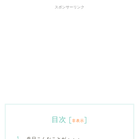
スポンサーリンク
目次
[
]
非表示
先日こんなことが・・・