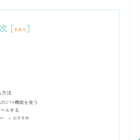
次
[
]
非表示
する方法
のCTA機能を使う
トールする
Action ← おすすめ