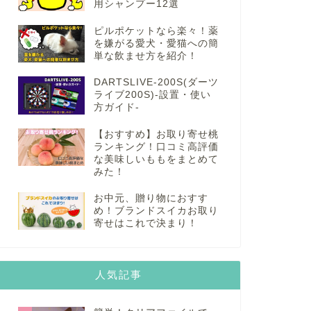
用シャンプー12選
ピルポケットなら楽々！薬
を嫌がる愛犬・愛猫への簡
単な飲ませ方を紹介！
DARTSLIVE-200S(ダーツ
ライブ200S)-設置・使い
方ガイド-
【おすすめ】お取り寄せ桃
ランキング！口コミ高評価
な美味しいももをまとめて
みた！
お中元、贈り物におすす
め！ブランドスイカお取り
寄せはこれで決まり！
人気記事