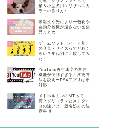
簡単！クリアファイルで、
1
猫＆小型犬用エリザベスカ
ラーの作り方♪
吸湿性や光により一包化や
2
自動分包機が適さない医薬
品まとめ
ゲームソフト（ハード別）
3
の容量・サイズってどれく
らい？年代別に比較してみ
た！
YouTube再生速度の変更
4
機能が便利すぎる！変更方
法を説明ーPS4アプリは未
対応
メトホルミンのMTって
5
何？グリコランとメトグル
コの違いと一般名処方の注
意事項