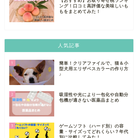
【おすすめ】お取り寄せ桃ランキ
ング！口コミ高評価な美味しいも
もをまとめてみた！
人気記事
1
簡単！クリアファイルで、猫＆小
型犬用エリザベスカラーの作り方
♪
2
吸湿性や光により一包化や自動分
包機が適さない医薬品まとめ
3
ゲームソフト（ハード別）の容
量・サイズってどれくらい？年代
別に比較してみた！