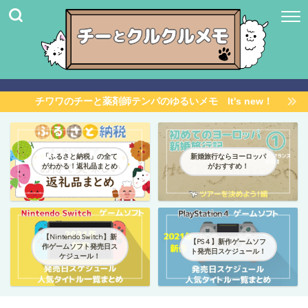
チワワのチーと薬剤師テンパのゆるいメモ It's new！
「ふるさと納税」の全て
新婚旅行ならヨーロッパ
がわかる！返礼品まとめ
がおすすめ！
【Nintendo Switch】新
【PS４】新作ゲームソフ
作ゲームソフト発売日ス
ト発売日スケジュール！
ケジュール！