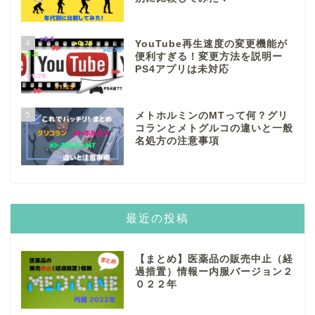
4
YouTube再生速度の変更機能が
便利すぎる！変更方法を説明ー
PS4アプリは未対応
5
メトホルミンのMTって何？グリ
コランとメトグルコの違いと一般
名処方の注意事項
最近の投稿
【まとめ】医薬品の販売中止（経
過措置）情報ー内服バージョン２
０２２年