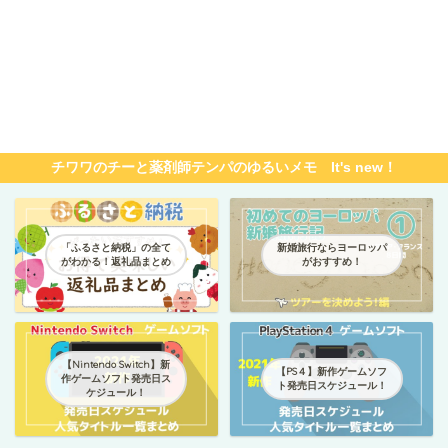
チワワのチーと薬剤師テンパのゆるいメモ It's new！
「ふるさと納税」の全て
新婚旅行ならヨーロッパ
がわかる！返礼品まとめ
がおすすめ！
【Nintendo Switch】新
【PS４】新作ゲームソフ
作ゲームソフト発売日ス
ト発売日スケジュール！
ケジュール！