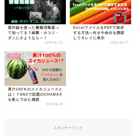
紫外線を使った書籍消毒器っ
ExcelファイルをPDFで保存
て知ってる？細菌・ホコリ・
する方法―向きや余白を調節
ダニにさようなら～！
してキレイに表示
2019-06-22
2020-04-17
便利ネタ
果汁100％のスイカジュースと
は！？SNSで話題のCHABAA
を飲んでみた感想
2019-06-13
スポンサーリンク