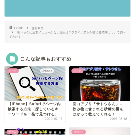
HOME
便利ネタ
朝マックに通常メニューがない理由は？フライポテトが買える時間について調べ
てみた！
こんな記事もおすすめ
スマホ
スマホ
【iPhone】Safariでページ内
面白アプリ「サトウさん」～
検索する方法（探しているキ
飲み物に含まれる砂糖の量を
ーワードを一発で見つける）
はかって教えてくれる！
2020-07-17
2019-08-18
ゲーム
便利ネタ