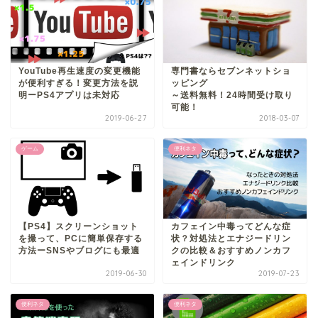
YouTube再生速度の変更機能
専門書ならセブンネットショ
が便利すぎる！変更方法を説
ッピング
明ーPS4アプリは未対応
～送料無料！24時間受け取り
可能！
2019-06-27
2018-03-07
ゲーム
便利ネタ
【PS4】スクリーンショット
カフェイン中毒ってどんな症
を撮って、PCに簡単保存する
状？対処法とエナジードリン
方法ーSNSやブログにも最適
クの比較＆おすすめノンカフ
ェインドリンク
2019-06-30
2019-07-23
便利ネタ
便利ネタ