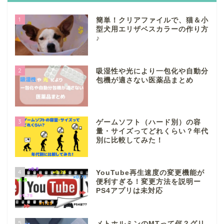
1
簡単！クリアファイルで、猫＆小
型犬用エリザベスカラーの作り方
♪
2
吸湿性や光により一包化や自動分
包機が適さない医薬品まとめ
3
ゲームソフト（ハード別）の容
量・サイズってどれくらい？年代
別に比較してみた！
4
YouTube再生速度の変更機能が
便利すぎる！変更方法を説明ー
PS4アプリは未対応
5
メトホルミンのMTって何？グリ